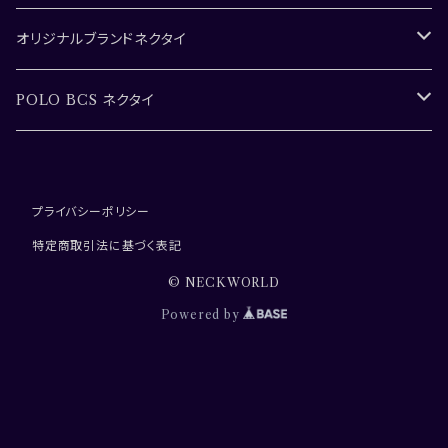
オリジナルブランドネクタイ
N j special ネクタイ
POLO BCS ネクタイ
N j ネクタイ
POLO BCS PRESTAGE ネクタイ
プライバシーポリシー
N j Gender-free cravat
POLO BCS.REGULAR ネクタイ
特定商取引法に基づく表記
アップサイクル SDGsネクタイ
© NECKWORLD
Powered by
NISHIJIN ネクタイ