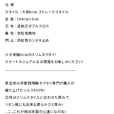
仕 様
スタイル ：大剣6cm ストレートスタイル
全 長 ：144cm±1cm
芯 地 ：混紡芯ダブルクロス
裏 地 ：京紅色無地
閂 止 ：京紅色カンヌキ止め
※大剣幅6cmのスリムネクタイ！
スマートカジュアルなお洒落をお楽しみください！
＿＿＿＿＿＿＿＿＿＿＿＿＿＿＿＿＿＿＿
表生地は京都西陣織ネクタイ専門の職人が
織り上げたシルク100%！
芯地はスリムスタイルに合わせた厚みで
リボン風にも出来る柔らかさと厚み！
…こ、これが純日本製の心遣いなのね！