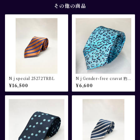
その他の商品
N j special 25272TRBL
N j Gender-free cravat 豹
柄 ブルー×ネイビー
¥16,500
¥6,600