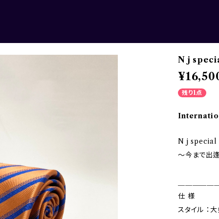
N j spec
¥16,50
残り1点
Internatio
N j speci
〜今まで出
＿＿＿＿＿
仕 様
スタイル ：大