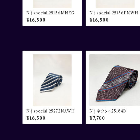
N j special 25156MNEG
N j special 25156PNWH
¥16,500
¥16,500
N j special 25272NAWH
N j ネクタイ25184D
¥16,500
¥7,700