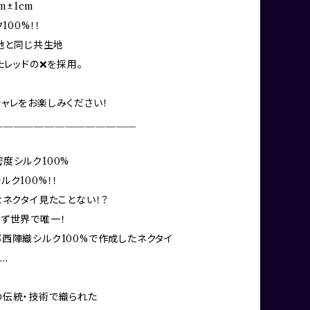
cm±1cm
100%！！
生地と同じ共生地
たレッドの❌を採用。
ャレをお楽しみください！
＿＿＿＿＿＿＿＿＿＿＿＿＿＿
度シルク100%
ルク100%！！
なネクタイ見たことない！？
ず世界で唯一！
西陣織シルク100%で作成したネクタイ
…
の伝統・技術で織られた