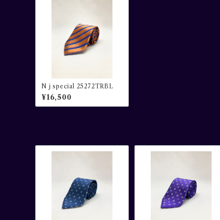
N j special 25272TRBL
¥16,500