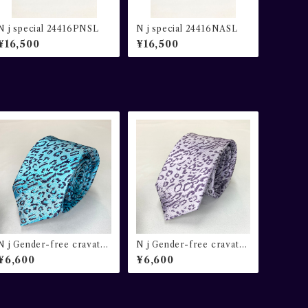
N j special 24416PNSL
N j special 24416NASL
¥16,500
¥16,500
N j Gender-free cravat
N j Gender-free cravat
豹柄 ブルー×ネイビー
豹柄 ラベンダー×ダークパー
¥6,600
¥6,600
プル