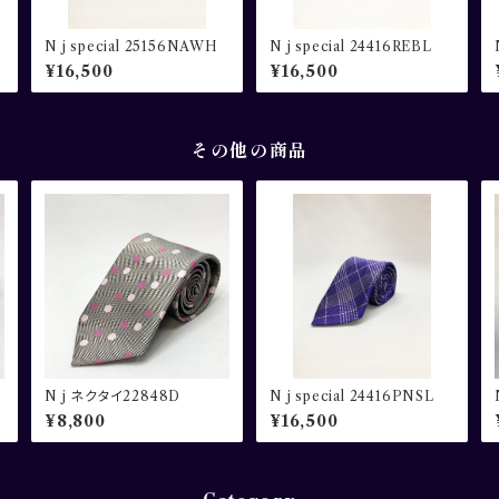
N j special 25156NAWH
N j special 24416REBL
¥16,500
¥16,500
その他の商品
N j ネクタイ22848D
N j special 24416PNSL
¥8,800
¥16,500