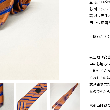
全 長 ：145
芯 地 ：シルク
裏 地 ：表
閂 止 ：洒落
※隠れたオシ
＿＿＿＿＿
表生地は高密
中の芯地もシ
…えっ！そん
それもそのは
芯地まで京都
なのですから
京都西陣織